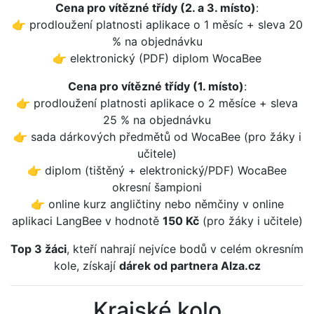
Cena pro vítězné třídy (2. a 3. místo)
:
👉 prodloužení platnosti aplikace o 1 měsíc + sleva 20
% na objednávku
👉 elektronický (PDF) diplom WocaBee
Cena pro vítězné třídy (1. místo)
:
👉 prodloužení platnosti aplikace o 2 měsíce + sleva
25 % na objednávku
👉 sada dárkových předmětů od WocaBee (pro žáky i
učitele)
👉 diplom (tištěný + elektronický/PDF) WocaBee
okresní šampioni
👉 online kurz angličtiny nebo němčiny v online
aplikaci LangBee v hodnotě
150 Kč
(pro žáky i učitele)
Top 3 žáci
, kteří nahrají nejvíce bodů v celém okresním
kole, získají
dárek od partnera Alza.cz
Krajské kolo