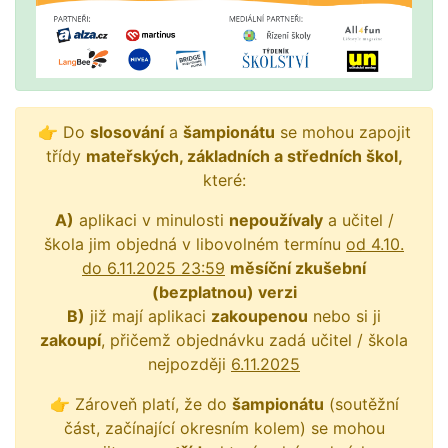
👉 Do
slosování
a
šampionátu
se mohou zapojit
třídy
mateřských, základních a středních škol,
které:
A)
aplikaci v minulosti
nepoužívaly
a učitel /
škola jim objedná v libovolném termínu
od 4.10.
do 6.11.2025 23:59
měsíční zkušební
(bezplatnou) verzi
B)
již mají aplikaci
zakoupenou
nebo si ji
zakoupí
, přičemž objednávku zadá učitel / škola
nejpozději
6.11.2025
👉 Zároveň platí, že do
šampionátu
(soutěžní
část, začínající okresním kolem) se mohou