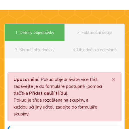
1. Detaily objednávky
2. Fakturační údaje
3. Shrnutí objednávky
4. Objednávka odeslaná
×
Upozornění:
Pokud objednáváte více tříd,
zadávejte je do formuláře postupně (pomocí
tlačítka
Přidat další třídu
).
Pokud je třída rozdělena na skupiny, a
každou učí jiný učitel, zadejte do formuláře
skupiny!