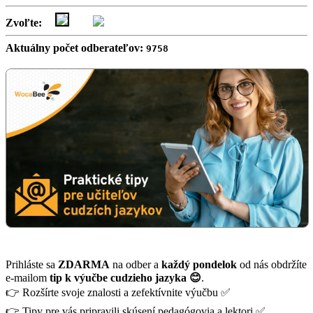
Zvoľte:
Aktuálny počet odberateľov:
9758
Prihláste sa
ZDARMA
na odber a
každý pondelok
od nás obdržíte
e-mailom
tip k výučbe cudzieho jazyka 😊
.
👉 Rozšírte svoje znalosti a zefektívnite výučbu ✅
👉 Tipy pre vás pripravili skúsení pedagógovia a lektori ✅